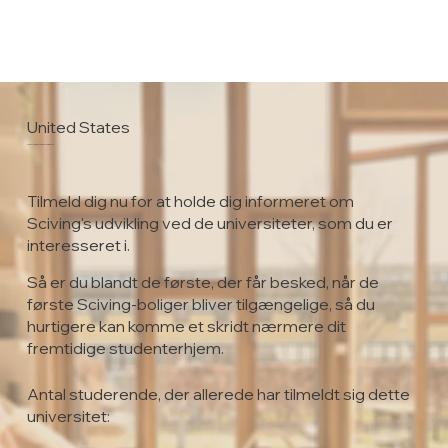
United States
San Jose State University
Tilmeld dig nu for at holde dig informeret om
Sciving's udvikling ved de universiteter, som du er
interesseret i.
Så er du blandt de første, der får besked, når de
første Sciving-boliger bliver tilgængelige, så du
hurtigere kan komme et skridt nærmere dit
fremtidige studenterhjem.
Antal studerende, der allerede har tilmeldt sig dette
universitet: