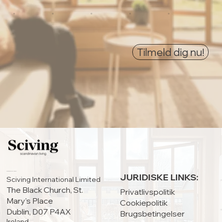
0
0
0
0
0
Tilmeld dig nu!
HOVEDKONTOR:
JURIDISKE LINKS:
Sciving International Limited
The Black Church, St.
Privatlivspolitik
Mary's Place
Cookiepolitik
Dublin, D07 P4AX
Brugsbetingelser
Ireland