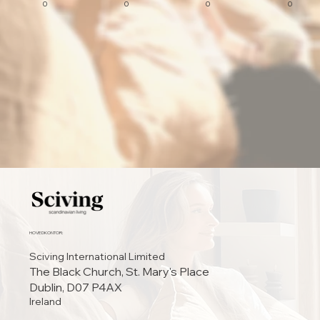
0
0
0
0
HOVEDKONTOR:
Sciving International Limited
The Black Church, St. Mary's Place
Dublin, D07 P4AX
Ireland