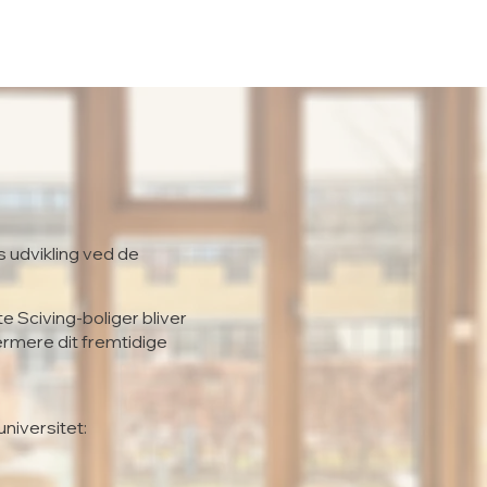
s udvikling ved de
te Sciving-boliger bliver
ærmere dit fremtidige
universitet: