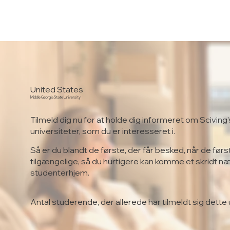
United States
Middle Georgia State University
Tilmeld dig nu for at holde dig informeret om Sciving'
universiteter, som du er interesseret i.
Så er du blandt de første, der får besked, når de førs
tilgængelige, så du hurtigere kan komme et skridt n
studenterhjem.
Antal studerende, der allerede har tilmeldt sig dette 