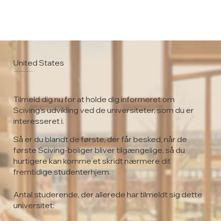
United States
University of Texas Rio Grande Valley
Tilmeld dig nu for at holde dig informeret om
Sciving's udvikling ved de universiteter, som du er
interesseret i.
Så er du blandt de første, der får besked, når de
første Sciving-boliger bliver tilgængelige, så du
hurtigere kan komme et skridt nærmere dit
fremtidige studenterhjem.
Antal studerende, der allerede har tilmeldt sig dette
universitet: