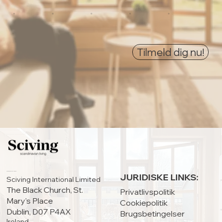
0
0
0
0
0
Tilmeld dig nu!
HOVEDKONTOR:
JURIDISKE LINKS:
Sciving International Limited
The Black Church, St.
Privatlivspolitik
Mary's Place
Cookiepolitik
Dublin, D07 P4AX
Brugsbetingelser
Ireland