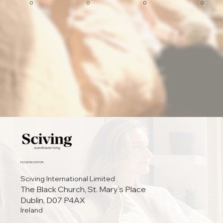
0
0
0
0
HOVEDKONTOR:
Sciving International Limited
The Black Church, St. Mary's Place
Dublin, D07 P4AX
Ireland