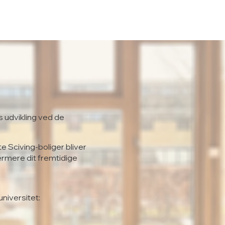
s udvikling ved de
te Sciving-boliger bliver
ærmere dit fremtidige
universitet: