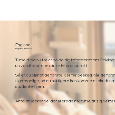
England
Kingston University
Tilmeld dig nu for at holde dig informeret om Sciving'
universiteter, som du er interesseret i.
Så er du blandt de første, der får besked, når de førs
tilgængelige, så du hurtigere kan komme et skridt n
studenterhjem.
Antal studerende, der allerede har tilmeldt sig dette 