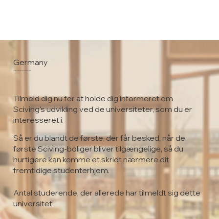
Germany
Friedrich Schiller University Jena
Tilmeld dig nu for at holde dig informeret om
Sciving's udvikling ved de universiteter, som du er
interesseret i.
Så er du blandt de første, der får besked, når de
første Sciving-boliger bliver tilgængelige, så du
hurtigere kan komme et skridt nærmere dit
fremtidige studenterhjem.
Antal studerende, der allerede har tilmeldt sig dette
universitet: