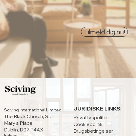
0
0
0
0
0
Tilmeld dig nu!
HOVEDKONTOR:
JURIDISKE LINKS:
Sciving International Limited
The Black Church, St.
Privatlivspolitik
Mary's Place
Cookiepolitik
Dublin, D07 P4AX
Brugsbetingelser
Ireland