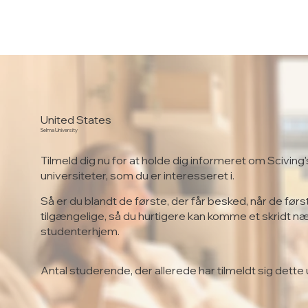
United States
Selma University
Tilmeld dig nu for at holde dig informeret om Sciving'
universiteter, som du er interesseret i.
Så er du blandt de første, der får besked, når de førs
tilgængelige, så du hurtigere kan komme et skridt n
studenterhjem.
Antal studerende, der allerede har tilmeldt sig dette 