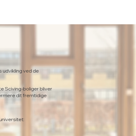
s udvikling ved de
te Sciving-boliger bliver
ærmere dit fremtidige
universitet: