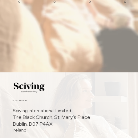
0
0
0
0
HOVEDKONTOR:
Sciving International Limited
The Black Church, St. Mary's Place
Dublin, D07 P4AX
Ireland