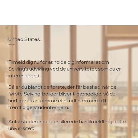
United States
Prescott College
Tilmeld dig nu for at holde dig informeret om
Sciving's udvikling ved de universiteter, som du er
interesseret i.
Så er du blandt de første, der får besked, når de
første Sciving-boliger bliver tilgængelige, så du
hurtigere kan komme et skridt nærmere dit
fremtidige studenterhjem.
Antal studerende, der allerede har tilmeldt sig dette
universitet: