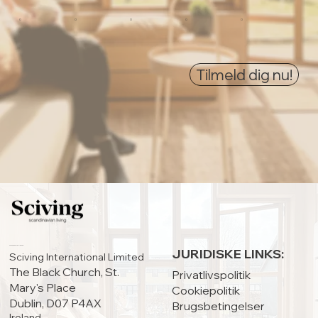
0
0
0
0
0
Tilmeld dig nu!
HOVEDKONTOR:
JURIDISKE LINKS:
Sciving International Limited
The Black Church, St.
Privatlivspolitik
Mary's Place
Cookiepolitik
Dublin, D07 P4AX
Brugsbetingelser
Ireland