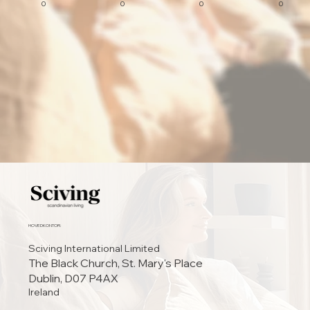
0
0
0
0
HOVEDKONTOR:
Sciving International Limited
The Black Church, St. Mary's Place
Dublin, D07 P4AX
Ireland