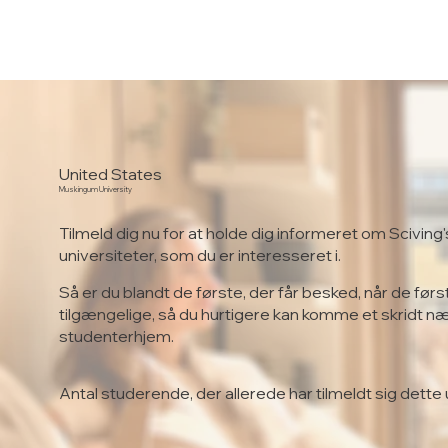
United States
Muskingum University
Tilmeld dig nu for at holde dig informeret om Sciving'
universiteter, som du er interesseret i.
Så er du blandt de første, der får besked, når de førs
tilgængelige, så du hurtigere kan komme et skridt n
studenterhjem.
Antal studerende, der allerede har tilmeldt sig dette 