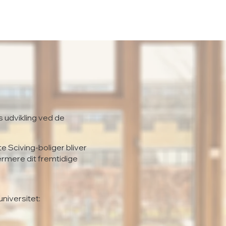
s udvikling ved de
te Sciving-boliger bliver
ærmere dit fremtidige
universitet: