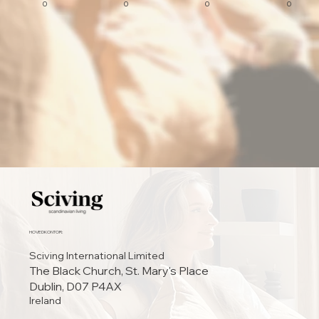
0
0
0
0
HOVEDKONTOR:
Sciving International Limited
The Black Church, St. Mary's Place
Dublin, D07 P4AX
Ireland