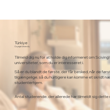
Türkiye
Ozyegin University
Tilmeld dig nu for at holde dig informeret om Sciving'
universiteter, som du er interesseret i.
Så er du blandt de første, der får besked, når de førs
tilgængelige, så du hurtigere kan komme et skridt n
studenterhjem.
Antal studerende, der allerede har tilmeldt sig dette 