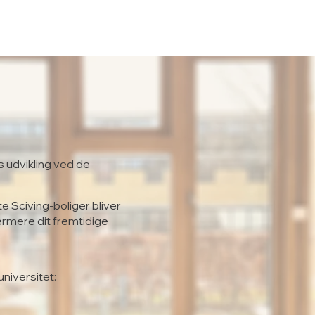
s udvikling ved de
te Sciving-boliger bliver
ærmere dit fremtidige
universitet: