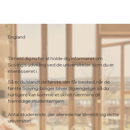
England
University of East London
Tilmeld dig nu for at holde dig informeret om
Sciving's udvikling ved de universiteter, som du er
interesseret i.
Så er du blandt de første, der får besked, når de
første Sciving-boliger bliver tilgængelige, så du
hurtigere kan komme et skridt nærmere dit
fremtidige studenterhjem.
Antal studerende, der allerede har tilmeldt sig dette
universitet: