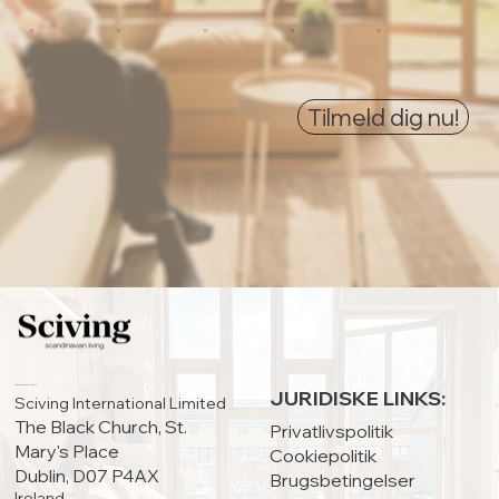
0
0
0
0
0
Tilmeld dig nu!
HOVEDKONTOR:
JURIDISKE LINKS:
Sciving International Limited
The Black Church, St.
Privatlivspolitik
Mary's Place
Cookiepolitik
Dublin, D07 P4AX
Brugsbetingelser
Ireland