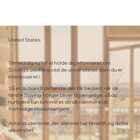
United States
Marymount University
Tilmeld dig nu for at holde dig informeret om
Sciving's udvikling ved de universiteter, som du er
interesseret i.
Så er du blandt de første, der får besked, når de
første Sciving-boliger bliver tilgængelige, så du
hurtigere kan komme et skridt nærmere dit
fremtidige studenterhjem.
Antal studerende, der allerede har tilmeldt sig dette
universitet: