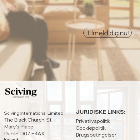
0
0
0
0
0
Tilmeld dig nu!
HOVEDKONTOR:
JURIDISKE LINKS:
Sciving International Limited
The Black Church, St.
Privatlivspolitik
Mary's Place
Cookiepolitik
Dublin, D07 P4AX
Brugsbetingelser
Ireland