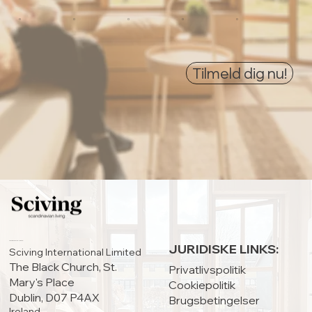
0
0
0
0
0
Tilmeld dig nu!
HOVEDKONTOR:
JURIDISKE LINKS:
Sciving International Limited
The Black Church, St.
Privatlivspolitik
Mary's Place
Cookiepolitik
Dublin, D07 P4AX
Brugsbetingelser
Ireland