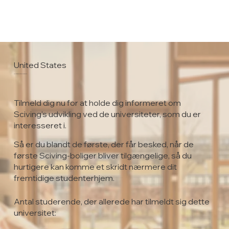
United States
Southern Utah University
Tilmeld dig nu for at holde dig informeret om
Sciving's udvikling ved de universiteter, som du er
interesseret i.
Så er du blandt de første, der får besked, når de
første Sciving-boliger bliver tilgængelige, så du
hurtigere kan komme et skridt nærmere dit
fremtidige studenterhjem.
Antal studerende, der allerede har tilmeldt sig dette
universitet: