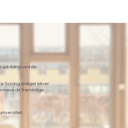
s udvikling ved de
te Sciving-boliger bliver
ærmere dit fremtidige
universitet: