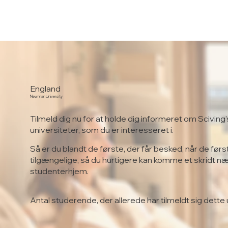
England
Newman University
Tilmeld dig nu for at holde dig informeret om Sciving'
universiteter, som du er interesseret i.
Så er du blandt de første, der får besked, når de førs
tilgængelige, så du hurtigere kan komme et skridt n
studenterhjem.
Antal studerende, der allerede har tilmeldt sig dette 