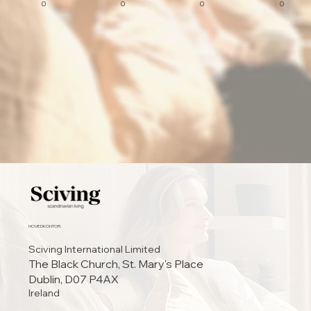
0
0
0
0
HOVEDKONTOR:
Sciving International Limited
The Black Church, St. Mary's Place
Dublin, D07 P4AX
Ireland