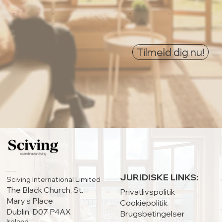
0
0
0
0
0
Tilmeld dig nu!
HOVEDKONTOR:
JURIDISKE LINKS:
Sciving International Limited
The Black Church, St.
Privatlivspolitik
Mary's Place
Cookiepolitik
Dublin, D07 P4AX
Brugsbetingelser
Ireland