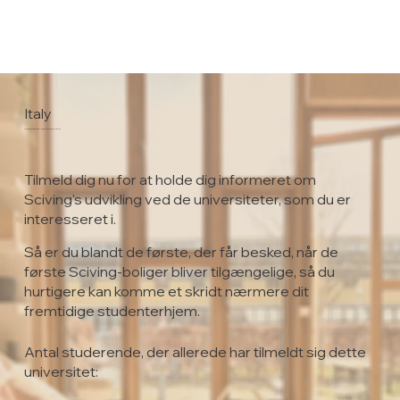
Italy
Università Cattolica del Sacro Cuore
Tilmeld dig nu for at holde dig informeret om
Sciving's udvikling ved de universiteter, som du er
interesseret i.
Så er du blandt de første, der får besked, når de
første Sciving-boliger bliver tilgængelige, så du
hurtigere kan komme et skridt nærmere dit
fremtidige studenterhjem.
Antal studerende, der allerede har tilmeldt sig dette
universitet: