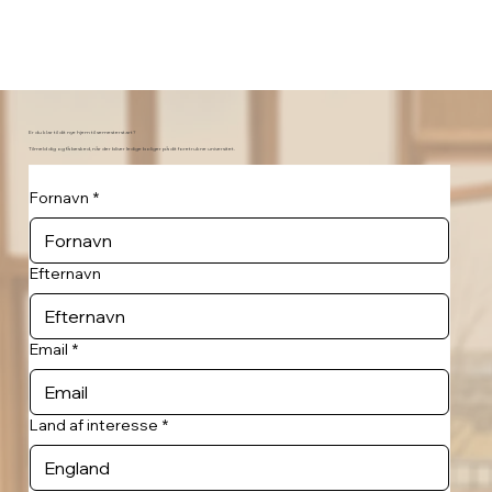
Er du klar til dit nye hjem til semesterstart?
Tilmeld dig og få besked, når der bliver ledige boliger på dit foretrukne universitet.
Fornavn
*
Efternavn
Email
*
Land af interesse
*