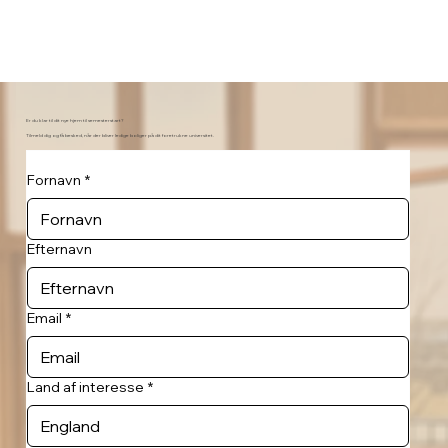
Er du klar til dit nye hjem til semesterstart?
Tilmeld dig og få besked, når der bliver ledige boliger på dit foretrukne universitet.
Fornavn
*
Efternavn
Email
*
Land af interesse
*