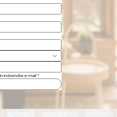
n indsendte e-mail
*