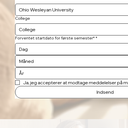
College
Forventet startdato for første semester*
*
Måned
Ja, jeg accepterer at modtage meddelelser på mi
Indsend