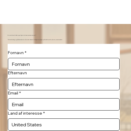
Er du klar til dit nye hjem til semesterstart?
Tilmeld dig og få besked, når der bliver ledige boliger på dit foretrukne universitet.
Fornavn
*
Efternavn
Email
*
Land af interesse
*