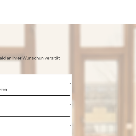
ald an Ihrer Wunschuniversität
e