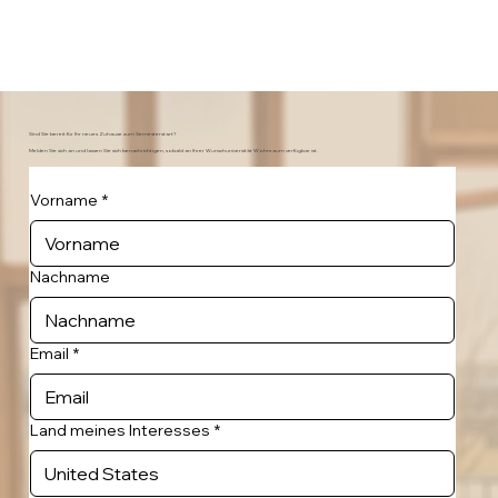
Sind Sie bereit für Ihr neues Zuhause zum Semesterstart?
Melden Sie sich an und lassen Sie sich benachrichtigen, sobald an Ihrer Wunschuniversität Wohnraum verfügbar ist.
Vorname
*
Nachname
Email
*
Land meines Interesses
*