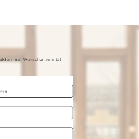
ald an Ihrer Wunschuniversität
e