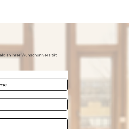
ald an Ihrer Wunschuniversität
e