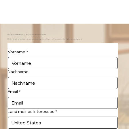
Sind Sie bereit für Ihr neues Zuhause zum Semesterstart?
Melden Sie sich an und lassen Sie sich benachrichtigen, sobald an Ihrer Wunschuniversität Wohnraum verfügbar ist.
Vorname
*
Nachname
Email
*
Land meines Interesses
*