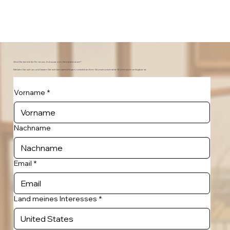
Sind Sie bereit für Ihr neues Zuhause zum Semesterstart?
Melden Sie sich an und lassen Sie sich benachrichtigen, sobald an Ihrer Wunschuniversität Wohnraum verfügbar ist.
Vorname
*
Nachname
Email
*
Land meines Interesses
*