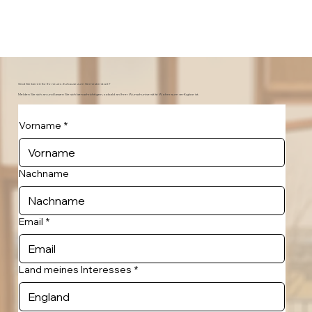
Sind Sie bereit für Ihr neues Zuhause zum Semesterstart?
Melden Sie sich an und lassen Sie sich benachrichtigen, sobald an Ihrer Wunschuniversität Wohnraum verfügbar ist.
Vorname
*
Nachname
Email
*
Land meines Interesses
*