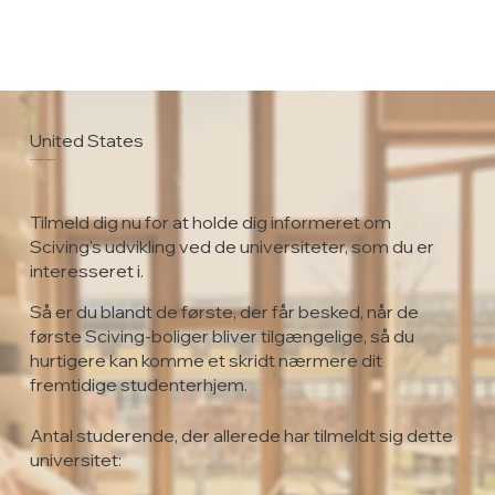
United States
Rockhurst University
Tilmeld dig nu for at holde dig informeret om
Sciving's udvikling ved de universiteter, som du er
interesseret i.
Så er du blandt de første, der får besked, når de
første Sciving-boliger bliver tilgængelige, så du
hurtigere kan komme et skridt nærmere dit
fremtidige studenterhjem.
Antal studerende, der allerede har tilmeldt sig dette
universitet: