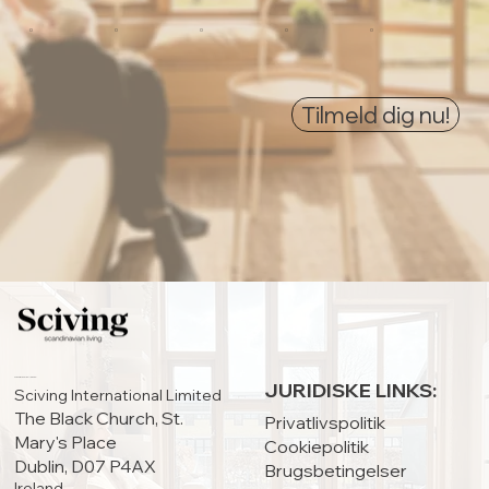
0
0
0
0
0
Tilmeld dig nu!
HOVEDKONTOR:
JURIDISKE LINKS:
Sciving International Limited
The Black Church, St.
Privatlivspolitik
Mary's Place
Cookiepolitik
Dublin, D07 P4AX
Brugsbetingelser
Ireland