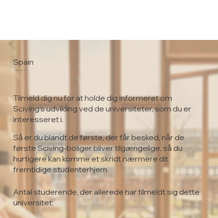
Spain
University of Zaragoza
Tilmeld dig nu for at holde dig informeret om
Sciving's udvikling ved de universiteter, som du er
interesseret i.
Så er du blandt de første, der får besked, når de
første Sciving-boliger bliver tilgængelige, så du
hurtigere kan komme et skridt nærmere dit
fremtidige studenterhjem.
Antal studerende, der allerede har tilmeldt sig dette
universitet: