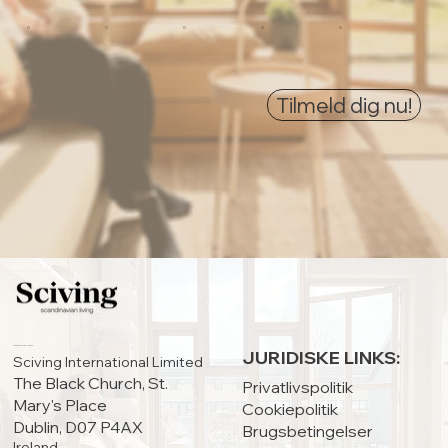
0
0
0
0
0
Tilmeld dig nu!
HOVEDKONTOR:
JURIDISKE LINKS:
Sciving International Limited
The Black Church, St.
Privatlivspolitik
Mary's Place
Cookiepolitik
Dublin, D07 P4AX
Brugsbetingelser
Ireland