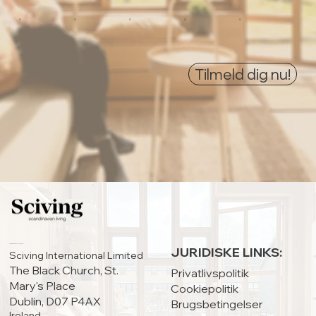
0
0
0
0
0
Tilmeld dig nu!
HOVEDKONTOR:
JURIDISKE LINKS:
Sciving International Limited
The Black Church, St.
Privatlivspolitik
Mary's Place
Cookiepolitik
Dublin, D07 P4AX
Brugsbetingelser
Ireland