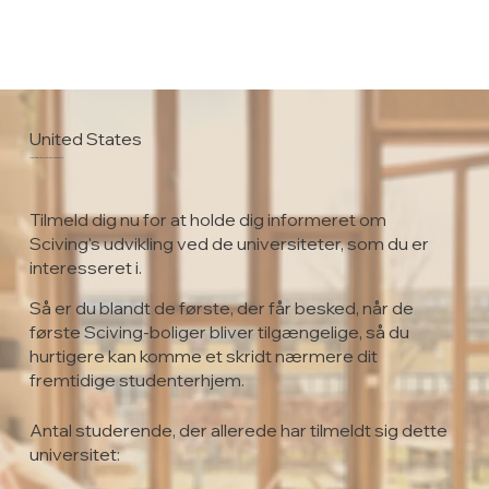
United States
Heritage Christian University
Tilmeld dig nu for at holde dig informeret om
Sciving's udvikling ved de universiteter, som du er
interesseret i.
Så er du blandt de første, der får besked, når de
første Sciving-boliger bliver tilgængelige, så du
hurtigere kan komme et skridt nærmere dit
fremtidige studenterhjem.
Antal studerende, der allerede har tilmeldt sig dette
universitet: