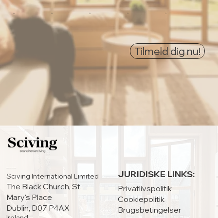
0
0
0
0
0
Tilmeld dig nu!
HOVEDKONTOR:
JURIDISKE LINKS:
Sciving International Limited
The Black Church, St.
Privatlivspolitik
Mary's Place
Cookiepolitik
Dublin, D07 P4AX
Brugsbetingelser
Ireland