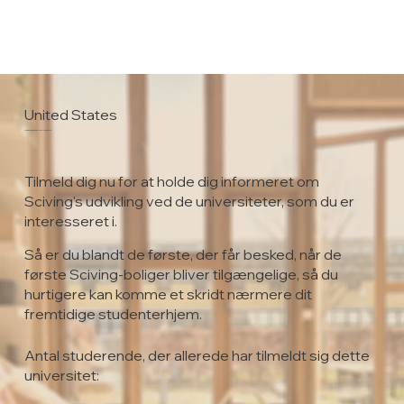
United States
East Texas Baptist University
Tilmeld dig nu for at holde dig informeret om
Sciving's udvikling ved de universiteter, som du er
interesseret i.
Så er du blandt de første, der får besked, når de
første Sciving-boliger bliver tilgængelige, så du
hurtigere kan komme et skridt nærmere dit
fremtidige studenterhjem.
Antal studerende, der allerede har tilmeldt sig dette
universitet: