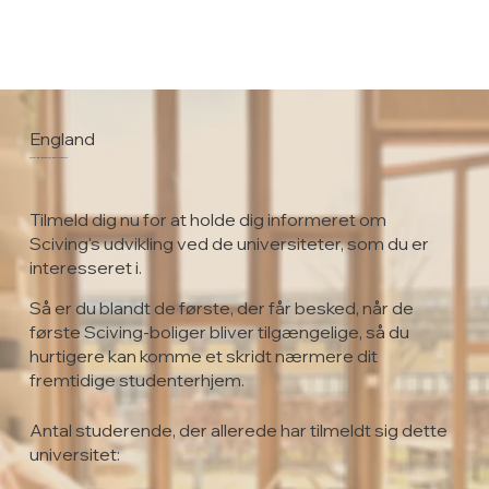
England
Buckinghamshire New University
Tilmeld dig nu for at holde dig informeret om
Sciving's udvikling ved de universiteter, som du er
interesseret i.
Så er du blandt de første, der får besked, når de
første Sciving-boliger bliver tilgængelige, så du
hurtigere kan komme et skridt nærmere dit
fremtidige studenterhjem.
Antal studerende, der allerede har tilmeldt sig dette
universitet: