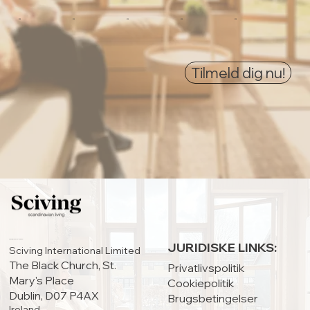
0
0
0
0
0
Tilmeld dig nu!
HOVEDKONTOR:
JURIDISKE LINKS:
Sciving International Limited
The Black Church, St.
Privatlivspolitik
Mary's Place
Cookiepolitik
Dublin, D07 P4AX
Brugsbetingelser
Ireland