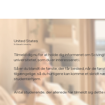
United States
St. Edward’s University
Tilmeld dig nu for at holde dig informeret om Sciving'
universiteter, som du er interesseret i.
Så er du blandt de første, der får besked, når de førs
tilgængelige, så du hurtigere kan komme et skridt n
studenterhjem.
Antal studerende, der allerede har tilmeldt sig dette 