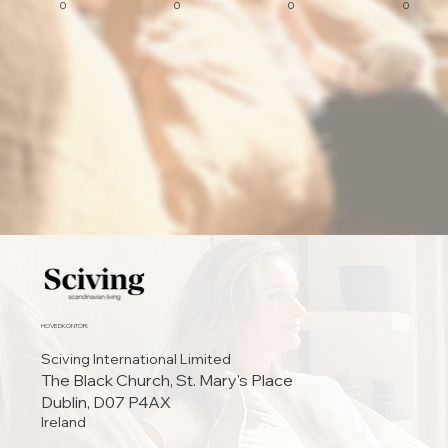
0
0
0
0
HOVEDKONTOR:
Sciving International Limited
The Black Church, St. Mary's Place
Dublin, D07 P4AX
Ireland