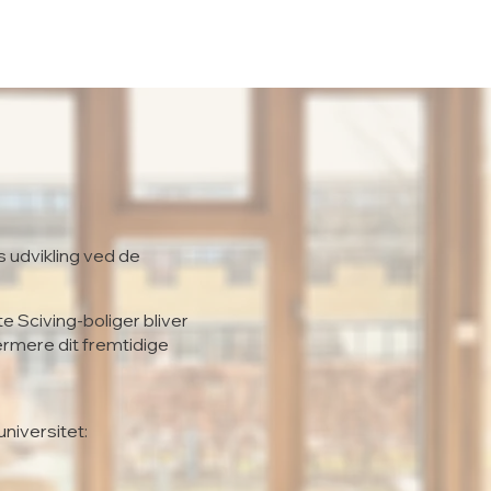
s udvikling ved de
te Sciving-boliger bliver
ærmere dit fremtidige
universitet: