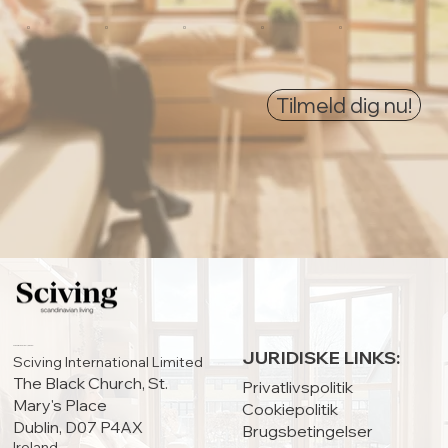
0
0
0
0
0
Tilmeld dig nu!
HOVEDKONTOR:
JURIDISKE LINKS:
Sciving International Limited
The Black Church, St.
Privatlivspolitik
Mary's Place
Cookiepolitik
Dublin, D07 P4AX
Brugsbetingelser
Ireland