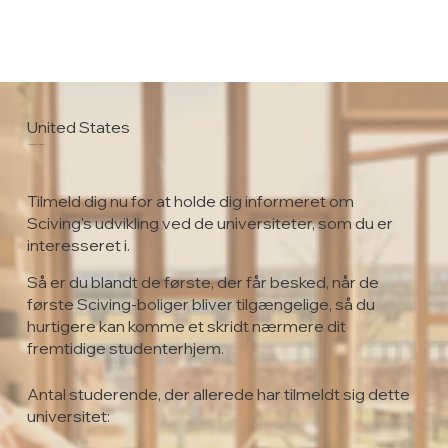
United States
Mercy College
Tilmeld dig nu for at holde dig informeret om
Sciving's udvikling ved de universiteter, som du er
interesseret i.
Så er du blandt de første, der får besked, når de
første Sciving-boliger bliver tilgængelige, så du
hurtigere kan komme et skridt nærmere dit
fremtidige studenterhjem.
Antal studerende, der allerede har tilmeldt sig dette
universitet: