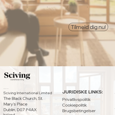
0
0
0
0
0
Tilmeld dig nu!
HOVEDKONTOR:
JURIDISKE LINKS:
Sciving International Limited
The Black Church, St.
Privatlivspolitik
Mary's Place
Cookiepolitik
Dublin, D07 P4AX
Brugsbetingelser
Ireland