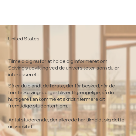
United States
University of Nebraska Kearney
Tilmeld dig nu for at holde dig informeret om
Sciving's udvikling ved de universiteter, som du er
interesseret i.
Så er du blandt de første, der får besked, når de
første Sciving-boliger bliver tilgængelige, så du
hurtigere kan komme et skridt nærmere dit
fremtidige studenterhjem.
Antal studerende, der allerede har tilmeldt sig dette
universitet: