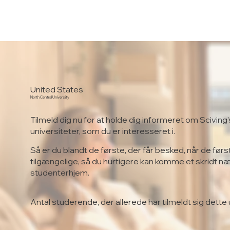
United States
North Central University
Tilmeld dig nu for at holde dig informeret om Sciving'
universiteter, som du er interesseret i.
Så er du blandt de første, der får besked, når de førs
tilgængelige, så du hurtigere kan komme et skridt n
studenterhjem.
Antal studerende, der allerede har tilmeldt sig dette 