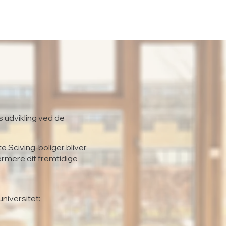
s udvikling ved de
te Sciving-boliger bliver
ærmere dit fremtidige
universitet: