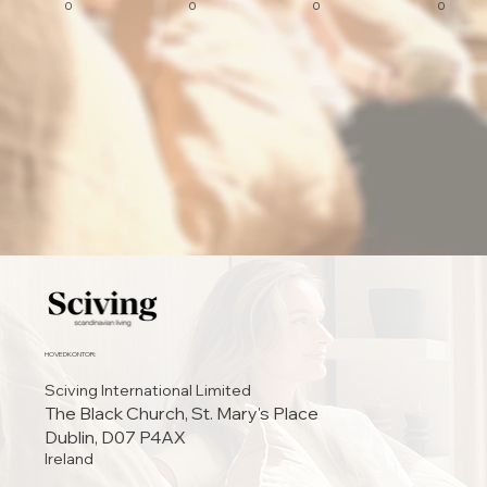
0
0
0
0
HOVEDKONTOR:
Sciving International Limited
The Black Church, St. Mary's Place
Dublin, D07 P4AX
Ireland