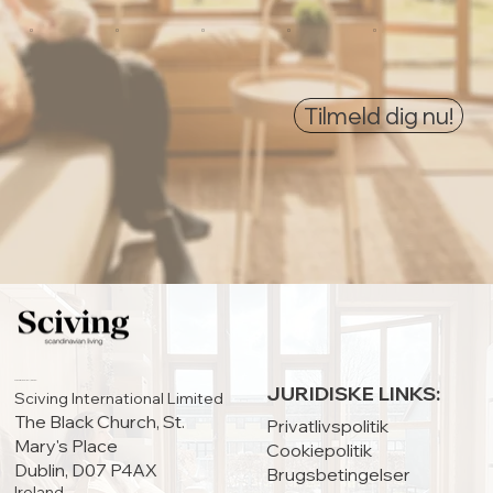
0
0
0
0
0
Tilmeld dig nu!
HOVEDKONTOR:
JURIDISKE LINKS:
Sciving International Limited
The Black Church, St.
Privatlivspolitik
Mary's Place
Cookiepolitik
Dublin, D07 P4AX
Brugsbetingelser
Ireland