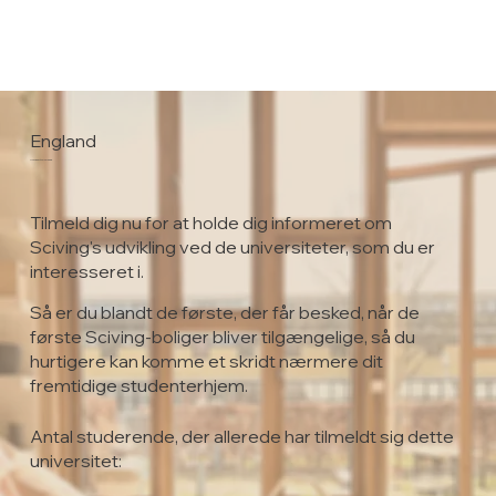
England
University of Essex
Tilmeld dig nu for at holde dig informeret om
Sciving's udvikling ved de universiteter, som du er
interesseret i.
Så er du blandt de første, der får besked, når de
første Sciving-boliger bliver tilgængelige, så du
hurtigere kan komme et skridt nærmere dit
fremtidige studenterhjem.
Antal studerende, der allerede har tilmeldt sig dette
universitet: