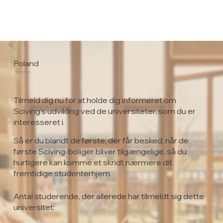
Poland
Poznan University of Technology
Tilmeld dig nu for at holde dig informeret om
Sciving's udvikling ved de universiteter, som du er
interesseret i.
Så er du blandt de første, der får besked, når de
første Sciving-boliger bliver tilgængelige, så du
hurtigere kan komme et skridt nærmere dit
fremtidige studenterhjem.
Antal studerende, der allerede har tilmeldt sig dette
universitet: