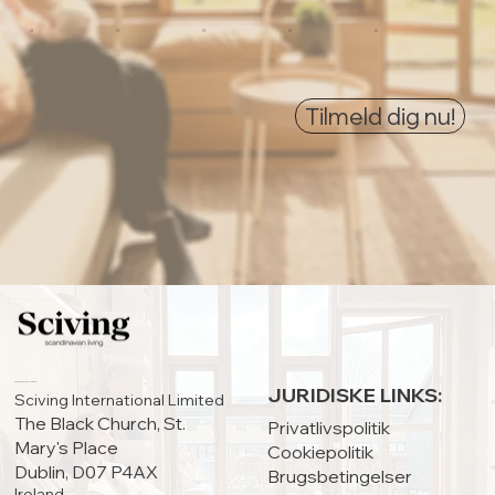
0
0
0
0
0
Tilmeld dig nu!
HOVEDKONTOR:
JURIDISKE LINKS:
Sciving International Limited
The Black Church, St.
Privatlivspolitik
Mary's Place
Cookiepolitik
Dublin, D07 P4AX
Brugsbetingelser
Ireland