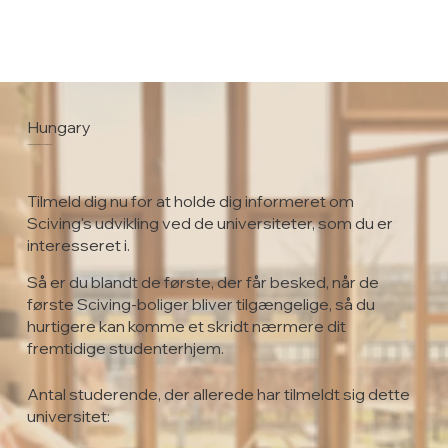
Hungary
Semmelweis University
Tilmeld dig nu for at holde dig informeret om
Sciving's udvikling ved de universiteter, som du er
interesseret i.
Så er du blandt de første, der får besked, når de
første Sciving-boliger bliver tilgængelige, så du
hurtigere kan komme et skridt nærmere dit
fremtidige studenterhjem.
Antal studerende, der allerede har tilmeldt sig dette
universitet: