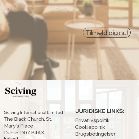
0
0
0
0
0
Tilmeld dig nu!
HOVEDKONTOR:
JURIDISKE LINKS:
Sciving International Limited
The Black Church, St.
Privatlivspolitik
Mary's Place
Cookiepolitik
Dublin, D07 P4AX
Brugsbetingelser
Ireland