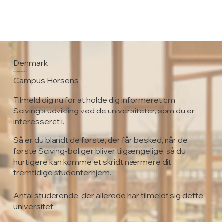
Denmark
VIA University College
Campus Horsens
Tilmeld dig nu for at holde dig informeret om
Sciving's udvikling ved de universiteter, som du er
interesseret i.
Så er du blandt de første, der får besked, når de
første Sciving-boliger bliver tilgængelige, så du
hurtigere kan komme et skridt nærmere dit
fremtidige studenterhjem.
Antal studerende, der allerede har tilmeldt sig dette
universitet: