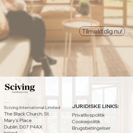
0
0
0
0
0
Tilmeld dig nu!
HOVEDKONTOR:
JURIDISKE LINKS:
Sciving International Limited
The Black Church, St.
Privatlivspolitik
Mary's Place
Cookiepolitik
Dublin, D07 P4AX
Brugsbetingelser
Ireland