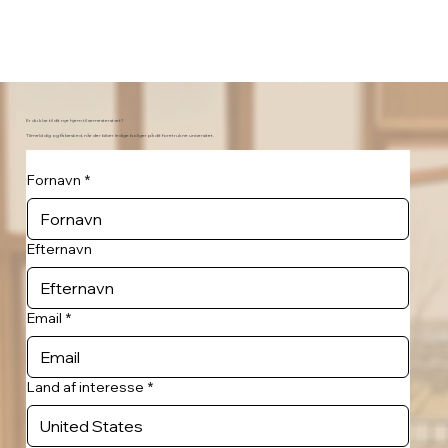
Er du klar til dit nye hjem til semesterstart?
Tilmeld dig og få besked, når der bliver ledige boliger på dit foretrukne universitet.
Fornavn
*
Efternavn
Email
*
Land af interesse
*