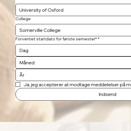
College
Forventet startdato for første semester*
*
Måned
Ja, jeg accepterer at modtage meddelelser på mi
Indsend