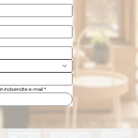
n indsendte e-mail
*